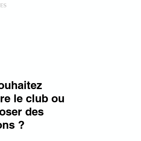
TES
CONTACT
ouhaitez
re le club ou
oser des
ons ?