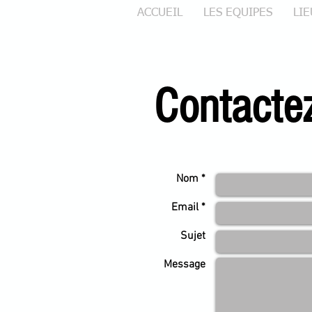
ACCUEIL
LES EQUIPES
LI
Contactez
Nom *
Email *
Sujet
Message